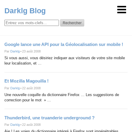
Darklg Blog
Rechercher
Google lance une API pour la Géolocalisation sur mobile !
Par
Darklg
•
23 août 2008
Si vous aussi, vous désiriez indiquer aux visiteurs de votre site mobile
leur localisation, et …
Et Mozilla Magouilla !
Par
Darklg
•
22 août 2008
Une nouvelle coquille du dictionnaire Firefox … Les suggestions de
correction pour le mot » …
Thunderbird, une truanderie underground ?
Par
Darklg
•
22 août 2008
Aie ! Les voies du dictionnaire intégré à Firefox sont impénétrables …