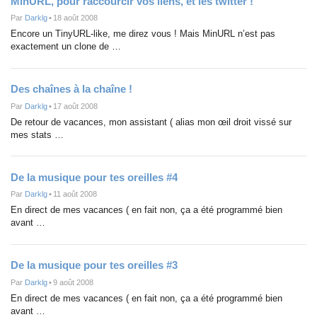
MinURL, pour raccourcir vos liens, et les twitter !
Par
Darklg
•
18 août 2008
Encore un TinyURL-like, me direz vous ! Mais MinURL n’est pas
exactement un clone de …
Des chaînes à la chaîne !
Par
Darklg
•
17 août 2008
De retour de vacances, mon assistant ( alias mon œil droit vissé sur
mes stats …
De la musique pour tes oreilles #4
Par
Darklg
•
11 août 2008
En direct de mes vacances ( en fait non, ça a été programmé bien
avant …
De la musique pour tes oreilles #3
Par
Darklg
•
9 août 2008
En direct de mes vacances ( en fait non, ça a été programmé bien
avant …