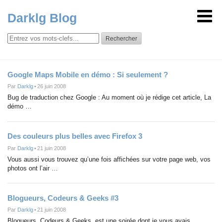
Darklg Blog
Rechercher
Google Maps Mobile en démo : Si seulement ?
Par
Darklg
•
26 juin 2008
Bug de traduction chez Google : Au moment où je rédige cet article, La
démo …
Des couleurs plus belles avec Firefox 3
Par
Darklg
•
21 juin 2008
Vous aussi vous trouvez qu’une fois affichées sur votre page web, vos
photos ont l’air …
Blogueurs, Codeurs & Geeks #3
Par
Darklg
•
21 juin 2008
Blogueurs, Codeurs & Geeks, est une soirée dont je vous avais