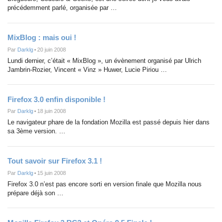
précédemment parlé, organisée par …
MixBlog : mais oui !
Par
Darklg
•
20 juin 2008
Lundi dernier, c’était « MixBlog », un évènement organisé par Ulrich
Jambrin-Rozier, Vincent « Vinz » Huwer, Lucie Piriou …
Firefox 3.0 enfin disponible !
Par
Darklg
•
18 juin 2008
Le navigateur phare de la fondation Mozilla est passé depuis hier dans
sa 3ème version. …
Tout savoir sur Firefox 3.1 !
Par
Darklg
•
15 juin 2008
Firefox 3.0 n’est pas encore sorti en version finale que Mozilla nous
prépare déjà son …