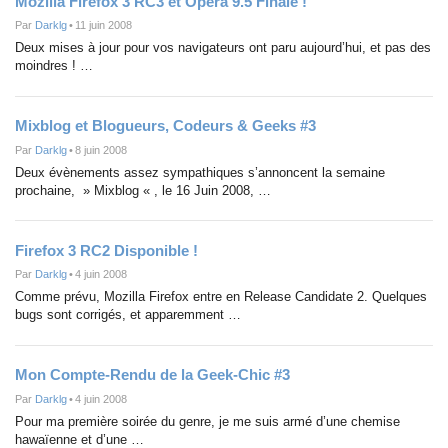
Mozilla Firefox 3 RC3 et Opéra 9.5 Finale !
Par
Darklg
•
11 juin 2008
Deux mises à jour pour vos navigateurs ont paru aujourd’hui, et pas des
moindres ! …
Mixblog et Blogueurs, Codeurs & Geeks #3
Par
Darklg
•
8 juin 2008
Deux évènements assez sympathiques s’annoncent la semaine
prochaine, » Mixblog « , le 16 Juin 2008, …
Firefox 3 RC2 Disponible !
Par
Darklg
•
4 juin 2008
Comme prévu, Mozilla Firefox entre en Release Candidate 2. Quelques
bugs sont corrigés, et apparemment …
Mon Compte-Rendu de la Geek-Chic #3
Par
Darklg
•
4 juin 2008
Pour ma première soirée du genre, je me suis armé d’une chemise
hawaïenne et d’une …