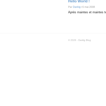
Hello World !
Par
Darklg
•
6 mai 2008
Après maintes et maintes t
© 2026 - Darklg Blog