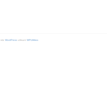
 site
WordPress
utilisant
WPUtilities