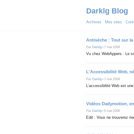
Darklg Blog
Archives
Mes sites
Cont
Antisèche : Tout sur l
Par
Darklg
•
7 mai 2008
Vu chez WebAppers : Le sit
L'Accessibilité Web, n
Par
Darklg
•
7 mai 2008
L’accessibilité Web est un
Vidéos Dailymotion, e
Par
Darklg
•
6 mai 2008
Edit : Vous ne trouverez ri