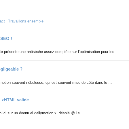
act
Travaillons ensemble
a SEO !
e présente une antisèche assez complète sur l’optimisation pour les …
égligeable ?
e notion souvent nébuleuse, qui est souvent mise de côté dans le …
n xHTML valide
en ici sur un éventuel dailymotion x, désolé 🙂 Le …