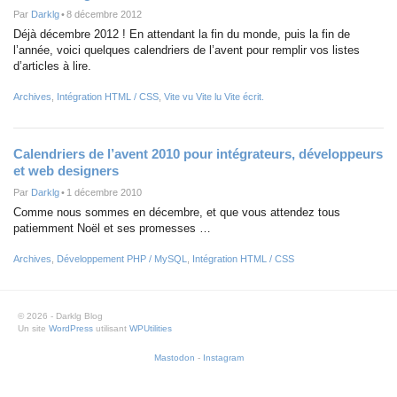
Par
Darklg
•
8 décembre 2012
Déjà décembre 2012 ! En attendant la fin du monde, puis la fin de
l’année, voici quelques calendriers de l’avent pour remplir vos listes
d’articles à lire.
Archives
,
Intégration HTML / CSS
,
Vite vu Vite lu Vite écrit.
Calendriers de l’avent 2010 pour intégrateurs, développeurs
et web designers
Par
Darklg
•
1 décembre 2010
Comme nous sommes en décembre, et que vous attendez tous
patiemment Noël et ses promesses …
Archives
,
Développement PHP / MySQL
,
Intégration HTML / CSS
© 2026 - Darklg Blog
Un site
WordPress
utilisant
WPUtilities
Mastodon
-
Instagram