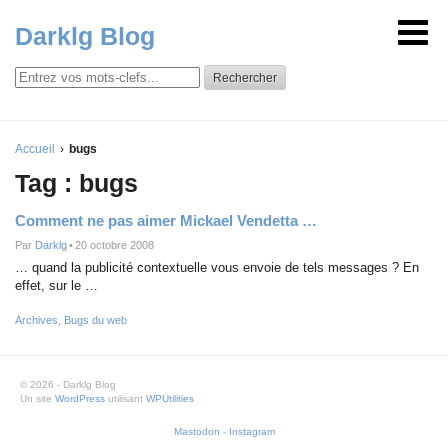
Darklg Blog
Rechercher
Accueil
bugs
Tag : bugs
Comment ne pas aimer Mickael Vendetta …
Par
Darklg
•
20 octobre 2008
… quand la publicité contextuelle vous envoie de tels messages ? En
effet, sur le …
Archives
,
Bugs du web
© 2026 - Darklg Blog
Un site
WordPress
utilisant
WPUtilities
Mastodon
-
Instagram