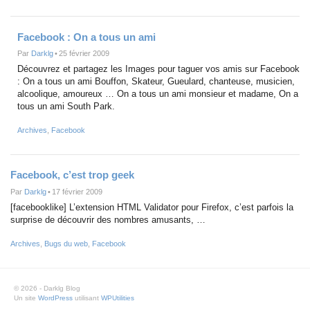
Facebook : On a tous un ami
Par
Darklg
•
25 février 2009
Découvrez et partagez les Images pour taguer vos amis sur Facebook
: On a tous un ami Bouffon, Skateur, Gueulard, chanteuse, musicien,
alcoolique, amoureux … On a tous un ami monsieur et madame, On a
tous un ami South Park.
Archives
,
Facebook
Facebook, c’est trop geek
Par
Darklg
•
17 février 2009
[facebooklike] L’extension HTML Validator pour Firefox, c’est parfois la
surprise de découvrir des nombres amusants, …
Archives
,
Bugs du web
,
Facebook
© 2026 - Darklg Blog
Un site
WordPress
utilisant
WPUtilities