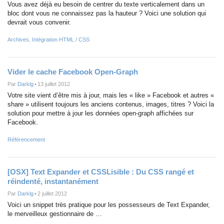
Vous avez déjà eu besoin de centrer du texte verticalement dans un
bloc dont vous ne connaissez pas la hauteur ? Voici une solution qui
devrait vous convenir.
Archives
,
Intégration HTML / CSS
Vider le cache Facebook Open-Graph
Par
Darklg
•
13 juillet 2012
Votre site vient d’être mis à jour, mais les « like » Facebook et autres «
share » utilisent toujours les anciens contenus, images, titres ? Voici la
solution pour mettre à jour les données open-graph affichées sur
Facebook.
Référencement
[OSX] Text Expander et CSSLisible : Du CSS rangé et
réindenté, instantanément
Par
Darklg
•
2 juillet 2012
Voici un snippet très pratique pour les possesseurs de Text Expander,
le merveilleux gestionnaire de …