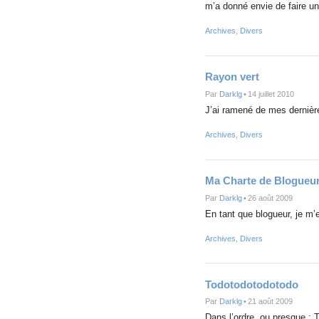
m’a donné envie de faire un
Archives
,
Divers
Rayon vert
Par
Darklg
•
14 juillet 2010
J’ai ramené de mes dernièr
Archives
,
Divers
Ma Charte de Blogueu
Par
Darklg
•
26 août 2009
En tant que blogueur, je m
Archives
,
Divers
Todotodotodotodo
Par
Darklg
•
21 août 2009
Dans l’ordre, ou presque : 