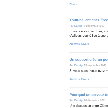
Divers
Youtube lent chez Free 
Par
Darklg
•
1 décembre 2012
Si vous êtes chez Free, vou
d’ailleurs donné lieu à une
Archives
,
Divers
Un support d’écran po
Par
Darklg
•
25 septembre 2012
Si vous aussi, vous avez m
Archives
,
Divers
Pourquoi un serveur d
Par
Darklg
•
28 décembre 2011
Une discussion entre Clémen