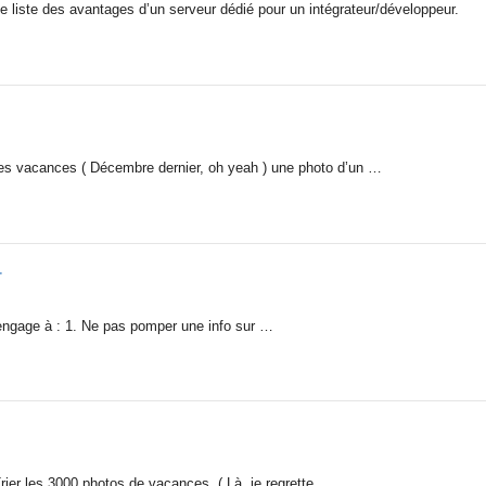
e liste des avantages d’un serveur dédié pour un intégrateur/développeur.
es vacances ( Décembre dernier, oh yeah ) une photo d’un …
r
’engage à : 1. Ne pas pomper une info sur …
Trier les 3000 photos de vacances. ( Là, je regrette …