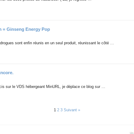
n = Ginseng Energy Pop
ogues sont enfin réunis en un seul produit, réunissant le côté …
Encore.
ucis sur le VDS hébergeant MinURL, je déplace ce blog sur …
1
2
3
Suivant »
Un