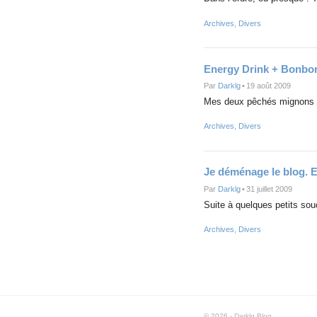
Archives
,
Divers
Energy Drink + Bonbo
Par
Darklg
•
19 août 2009
Mes deux pêchés mignons dr
Archives
,
Divers
Je déménage le blog. 
Par
Darklg
•
31 juillet 2009
Suite à quelques petits so
Archives
,
Divers
© 2026 - Darklg Blog