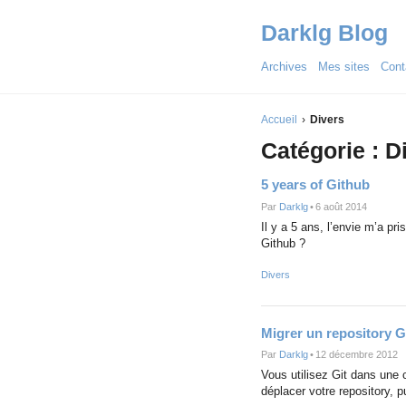
Darklg Blog
Archives
Mes sites
Cont
Accueil
Divers
Catégorie : D
5 years of Github
Par
Darklg
•
6 août 2014
Il y a 5 ans, l’envie m’a pr
Github ?
Divers
Migrer un repository 
Par
Darklg
•
12 décembre 2012
Vous utilisez Git dans une
déplacer votre repository, pu