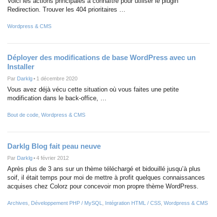
Voici les actions principales à connaître pour utiliser le plugin
Redirection. Trouver les 404 prioritaires …
Wordpress & CMS
Déployer des modifications de base WordPress avec un
Installer
Par
Darklg
•
1 décembre 2020
Vous avez déjà vécu cette situation où vous faites une petite
modification dans le back-office, …
Bout de code
,
Wordpress & CMS
Darklg Blog fait peau neuve
Par
Darklg
•
4 février 2012
Après plus de 3 ans sur un thème téléchargé et bidouillé jusqu’à plus
soif, il était temps pour moi de mettre à profit quelques connaissances
acquises chez Colorz pour concevoir mon propre thème WordPress.
Archives
,
Développement PHP / MySQL
,
Intégration HTML / CSS
,
Wordpress & CMS