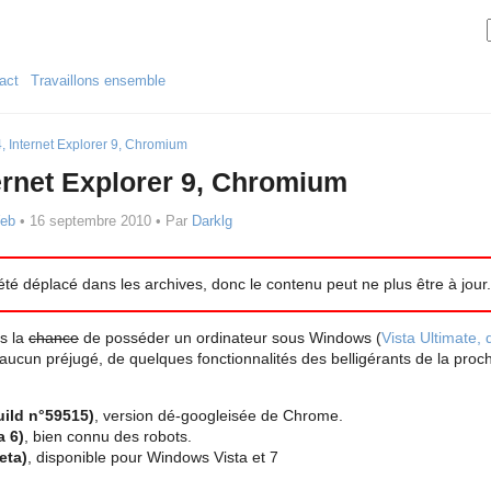
act
Travaillons ensemble
4, Internet Explorer 9, Chromium
ternet Explorer 9, Chromium
eb
•
16 septembre 2010
• Par
Darklg
a été déplacé dans les archives, donc le contenu peut ne plus être à jour
s la
chance
de posséder un ordinateur sous Windows (
Vista Ultimate, 
aucun préjugé, de quelques fonctionnalités des belligérants de la proc
uild n°59515)
, version dé-googleisée de Chrome.
a 6)
, bien connu des robots.
eta)
, disponible pour Windows Vista et 7