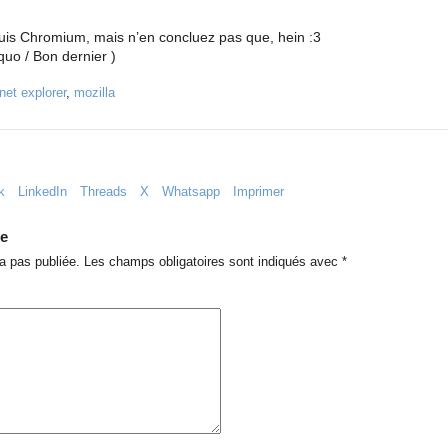
epuis Chromium, mais n’en concluez pas que, hein :3
quo / Bon dernier )
rnet explorer
,
mozilla
k
LinkedIn
Threads
X
Whatsapp
Imprimer
re
a pas publiée.
Les champs obligatoires sont indiqués avec
*