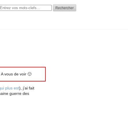
Rechercher
. A vous de voir 🙂
qui plus est
), j’ai fait
haine guerre des