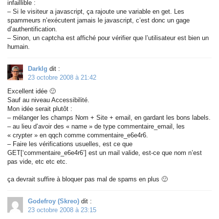
infaillible :
– Si le visiteur a javascript, ça rajoute une variable en get. Les
spammeurs n’exécutent jamais le javascript, c’est donc un gage
d’authentification.
– Sinon, un captcha est affiché pour vérifier que l’utilisateur est bien un
humain.
Darklg
dit :
23 octobre 2008 à 21:42
Excellent idée 🙂
Sauf au niveau Accessibilité.
Mon idée serait plutôt :
– mélanger les champs Nom + Site + email, en gardant les bons labels.
– au lieu d’avoir des « name » de type commentaire_email, les
« crypter » en qqch comme commentaire_e6e4r6.
– Faire les vérifications usuelles, est ce que
GET[‘commentaire_e6e4r6’] est un mail valide, est-ce que nom n’est
pas vide, etc etc etc.
ça devrait suffire à bloquer pas mal de spams en plus 🙂
Godefroy (Skreo)
dit :
23 octobre 2008 à 23:15