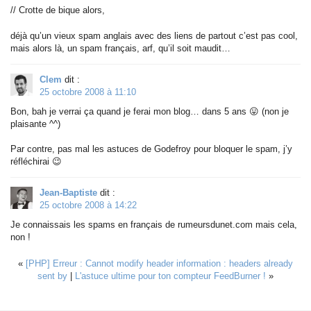
// Crotte de bique alors,
déjà qu’un vieux spam anglais avec des liens de partout c’est pas cool,
mais alors là, un spam français, arf, qu’il soit maudit…
Clem
dit :
25 octobre 2008 à 11:10
Bon, bah je verrai ça quand je ferai mon blog… dans 5 ans 😛 (non je
plaisante ^^)
Par contre, pas mal les astuces de Godefroy pour bloquer le spam, j’y
réfléchirai 😉
Jean-Baptiste
dit :
25 octobre 2008 à 14:22
Je connaissais les spams en français de rumeursdunet.com mais cela,
non !
«
[PHP] Erreur : Cannot modify header information : headers already
sent by
|
L'astuce ultime pour ton compteur FeedBurner !
»