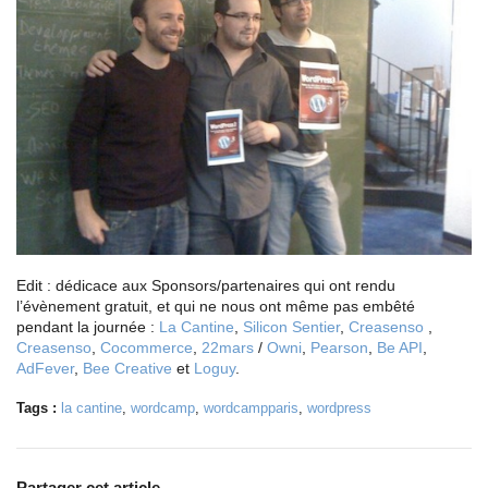
Edit : dédicace aux Sponsors/partenaires qui ont rendu
l’évènement gratuit, et qui ne nous ont même pas embêté
pendant la journée :
La Cantine
,
Silicon Sentier
,
Creasenso
,
Creasenso
,
Cocommerce
,
22mars
/
Owni
,
Pearson
,
Be API
,
AdFever
,
Bee Creative
et
Loguy
.
Tags :
la cantine
,
wordcamp
,
wordcampparis
,
wordpress
Partager cet article